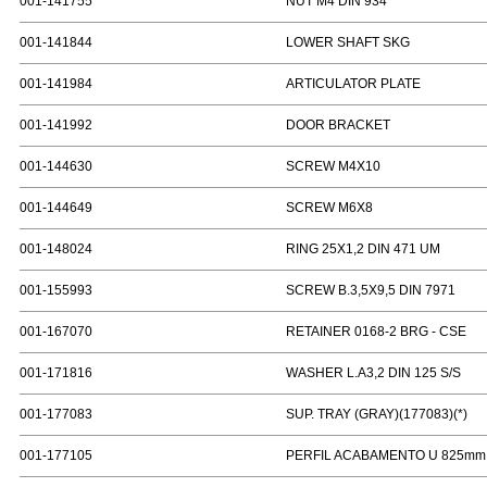
001-141755
NUT M4 DIN 934
001-141844
LOWER SHAFT SKG
001-141984
ARTICULATOR PLATE
001-141992
DOOR BRACKET
001-144630
SCREW M4X10
001-144649
SCREW M6X8
001-148024
RING 25X1,2 DIN 471 UM
001-155993
SCREW B.3,5X9,5 DIN 7971
001-167070
RETAINER 0168-2 BRG - CSE
001-171816
WASHER L.A3,2 DIN 125 S/S
001-177083
SUP. TRAY (GRAY)(177083)(*)
001-177105
PERFIL ACABAMENTO U 825mm