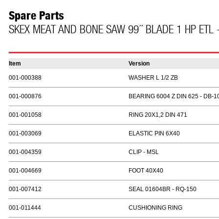
Spare Parts
SKEX MEAT AND BONE SAW 99´´ BLADE 1 HP ETL 
Item
Version
001-000388
WASHER L 1/2 ZB
001-000876
BEARING 6004 Z DIN 625 - DB-1
001-001058
RING 20X1,2 DIN 471
001-003069
ELASTIC PIN 6X40
001-004359
CLIP - MSL
001-004669
FOOT 40X40
001-007412
SEAL 01604BR - RQ-150
001-011444
CUSHIONING RING