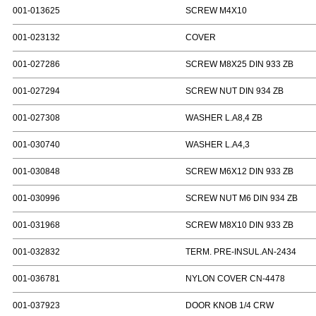
001-013625
SCREW M4X10
001-023132
COVER
001-027286
SCREW M8X25 DIN 933 ZB
001-027294
SCREW NUT DIN 934 ZB
001-027308
WASHER L.A8,4 ZB
001-030740
WASHER L.A4,3
001-030848
SCREW M6X12 DIN 933 ZB
001-030996
SCREW NUT M6 DIN 934 ZB
001-031968
SCREW M8X10 DIN 933 ZB
001-032832
TERM. PRE-INSUL.AN-2434
001-036781
NYLON COVER CN-4478
001-037923
DOOR KNOB 1/4 CRW