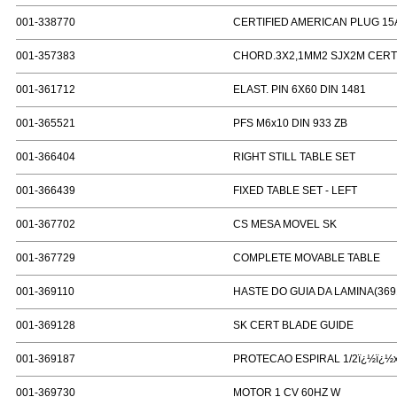
001-338770
CERTIFIED AMERICAN PLUG 15
001-357383
CHORD.3X2,1MM2 SJX2M CERTI
001-361712
ELAST. PIN 6X60 DIN 1481
001-365521
PFS M6x10 DIN 933 ZB
001-366404
RIGHT STILL TABLE SET
001-366439
FIXED TABLE SET - LEFT
001-367702
CS MESA MOVEL SK
001-367729
COMPLETE MOVABLE TABLE
001-369110
HASTE DO GUIA DA LAMINA(369
001-369128
SK CERT BLADE GUIDE
001-369187
PROTECAO ESPIRAL 1/2ï¿½ï¿
001-369730
MOTOR 1 CV 60HZ W