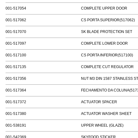
001-517054
COMPLETE UPPER DOOR
001-517062
CS PORTA SUPERIOR(517062)
001-517070
SK BLADE PROTECTION SET
001-517097
COMPLETE LOWER DOOR
001-517100
CS PORTA INFERIOR(517100)
001-517135
COMPLETE CUT REGULATOR
001-517356
NUT M3 DIN 1587 STAINLESS S
001-517364
FECHAMENTO DA COLUNA(5173
001-517372
ACTUATOR SPACER
001-517380
ACTUATOR WASHER SHEET
001-538191
UPPER WHEEL (GLAZE)
001-542369
SKYFOOD STICKER