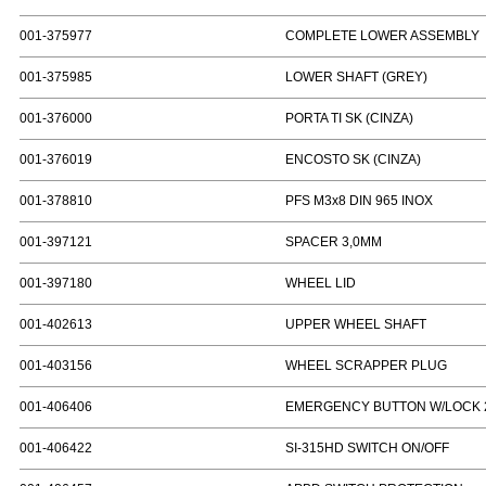
001-375977
COMPLETE LOWER ASSEMBLY
001-375985
LOWER SHAFT (GREY)
001-376000
PORTA TI SK (CINZA)
001-376019
ENCOSTO SK (CINZA)
001-378810
PFS M3x8 DIN 965 INOX
001-397121
SPACER 3,0MM
001-397180
WHEEL LID
001-402613
UPPER WHEEL SHAFT
001-403156
WHEEL SCRAPPER PLUG
001-406406
EMERGENCY BUTTON W/LOCK 
001-406422
SI-315HD SWITCH ON/OFF