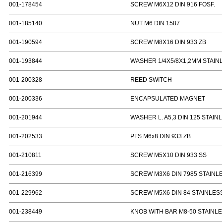
001-178454
SCREW M6X12 DIN 916 FOSF.
001-185140
NUT M6 DIN 1587
001-190594
SCREW M8X16 DIN 933 ZB
001-193844
WASHER 1/4X5/8X1,2MM STAIN
001-200328
REED SWITCH
001-200336
ENCAPSULATED MAGNET
001-201944
WASHER L. A5,3 DIN 125 STAIN
001-202533
PFS M6x8 DIN 933 ZB
001-210811
SCREW M5X10 DIN 933 SS
001-216399
SCREW M3X6 DIN 7985 STAINL
001-229962
SCREW M5X6 DIN 84 STAINLES
001-238449
KNOB WITH BAR M8-50 STAINL