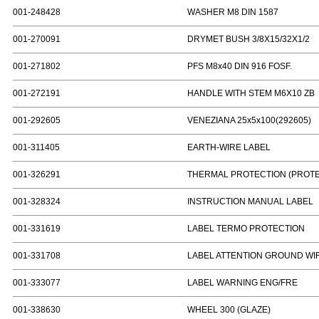
001-248428
WASHER M8 DIN 1587
001-270091
DRYMET BUSH 3/8X15/32X1/2
001-271802
PFS M8x40 DIN 916 FOSF.
001-272191
HANDLE WITH STEM M6X10 ZB
001-292605
VENEZIANA 25x5x100(292605)
001-311405
EARTH-WIRE LABEL
001-326291
THERMAL PROTECTION (PROT
001-328324
INSTRUCTION MANUAL LABEL
001-331619
LABEL TERMO PROTECTION
001-331708
LABEL ATTENTION GROUND WI
001-333077
LABEL WARNING ENG/FRE
001-338630
WHEEL 300 (GLAZE)