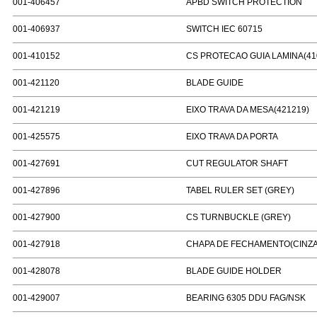
001-406457
APBD SWITCH PROTECTION
001-406937
SWITCH IEC 60715
001-410152
CS PROTECAO GUIA LAMINA(41
001-421120
BLADE GUIDE
001-421219
EIXO TRAVA DA MESA(421219)
001-425575
EIXO TRAVA DA PORTA
001-427691
CUT REGULATOR SHAFT
001-427896
TABEL RULER SET (GREY)
001-427900
CS TURNBUCKLE (GREY)
001-427918
CHAPA DE FECHAMENTO(CINZA
001-428078
BLADE GUIDE HOLDER
001-429007
BEARING 6305 DDU FAG/NSK