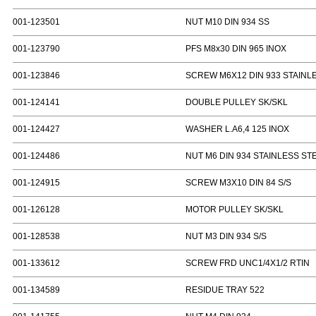
001-123501
NUT M10 DIN 934 SS
001-123790
PFS M8x30 DIN 965 INOX
001-123846
SCREW M6X12 DIN 933 STAINL
001-124141
DOUBLE PULLEY SK/SKL
001-124427
WASHER L.A6,4 125 INOX
001-124486
NUT M6 DIN 934 STAINLESS ST
001-124915
SCREW M3X10 DIN 84 S/S
001-126128
MOTOR PULLEY SK/SKL
001-128538
NUT M3 DIN 934 S/S
001-133612
SCREW FRD UNC1/4X1/2 RTIN
001-134589
RESIDUE TRAY 522