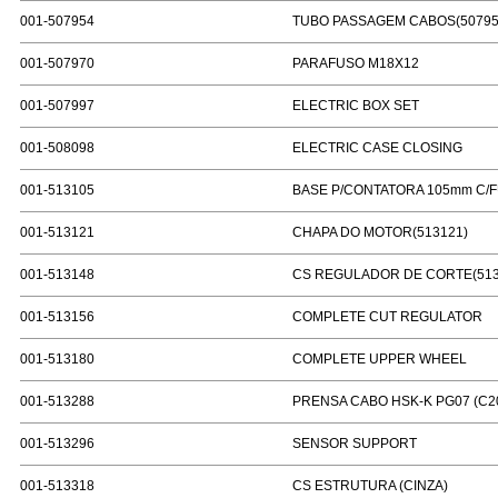
001-507954
TUBO PASSAGEM CABOS(50795
001-507970
PARAFUSO M18X12
001-507997
ELECTRIC BOX SET
001-508098
ELECTRIC CASE CLOSING
001-513105
BASE P/CONTATORA 105mm C/F
001-513121
CHAPA DO MOTOR(513121)
001-513148
CS REGULADOR DE CORTE(513
001-513156
COMPLETE CUT REGULATOR
001-513180
COMPLETE UPPER WHEEL
001-513288
PRENSA CABO HSK-K PG07 (C2
001-513296
SENSOR SUPPORT
001-513318
CS ESTRUTURA (CINZA)