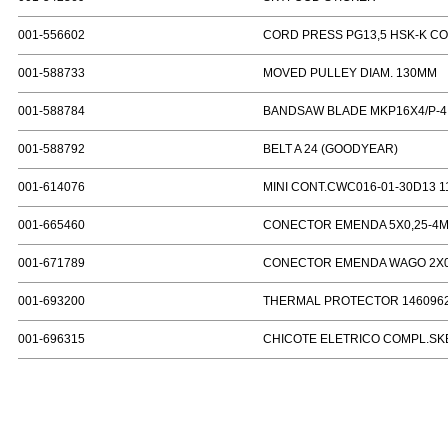
001-556602
CORD PRESS PG13,5 HSK-K C
001-588733
MOVED PULLEY DIAM. 130MM
001-588784
BANDSAW BLADE MKP16X4/P-4 
001-588792
BELT A 24 (GOODYEAR)
001-614076
MINI CONT.CWC016-01-30D13 1
001-665460
CONECTOR EMENDA 5X0,25-4
001-671789
CONECTOR EMENDA WAGO 2X0
001-693200
THERMAL PROTECTOR 146096
001-696315
CHICOTE ELETRICO COMPL.SK