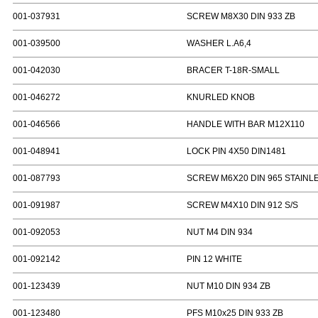
001-037931
SCREW M8X30 DIN 933 ZB
001-039500
WASHER L.A6,4
001-042030
BRACER T-18R-SMALL
001-046272
KNURLED KNOB
001-046566
HANDLE WITH BAR M12X110
001-048941
LOCK PIN 4X50 DIN1481
001-087793
SCREW M6X20 DIN 965 STAINL
001-091987
SCREW M4X10 DIN 912 S/S
001-092053
NUT M4 DIN 934
001-092142
PIN 12 WHITE
001-123439
NUT M10 DIN 934 ZB
001-123480
PFS M10x25 DIN 933 ZB